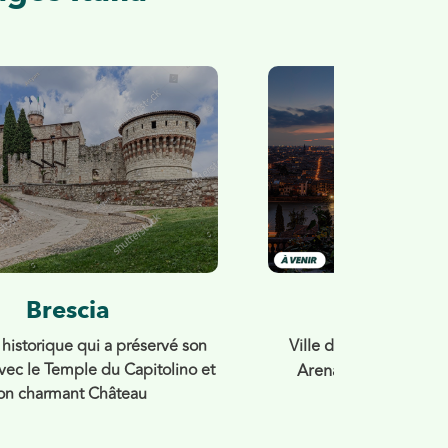
Brescia
Véron
 historique qui a préservé son
Ville de Roméo et Juli
avec le Temple du Capitolino et
Arena
romaine encore
on charmant Château