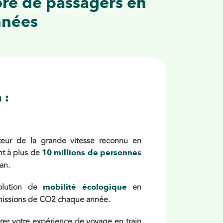
bre de passagers en
nnées
 :
teur de la grande vitesse reconnu en
ant à plus de
10 millions de personnes
an.
solution de
en
mobilité écologique
émissions de CO2 chaque année.
rer votre expérience de voyage en train