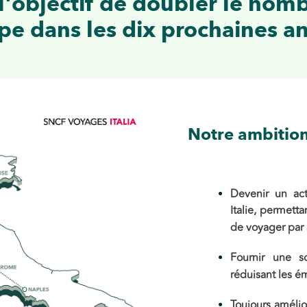
'objectif de doubler le nom
pe dans les dix prochaines a
Notre ambition
Devenir un ac
Italie, permett
de voyager par 
Fournir une 
réduisant les 
Toujours amélio