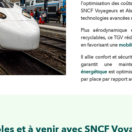
l'optimisation des coût
SNCF Voyageurs et Al
technologies avancées r
Plus aérodynamique
recyclables, ce TGV rédu
en favorisant une
mobil
Il allie confort et sécu
garantit une main
énergétique
est optimi
par place par rapport 
les et à venir avec SNCF Voya